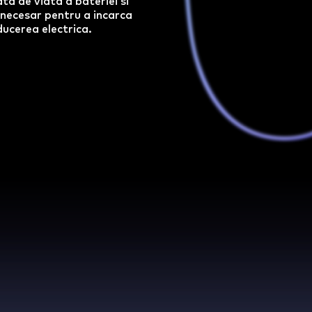
ta de viata a bateriei si
 necesar pentru a incarca
ucerea electrica.