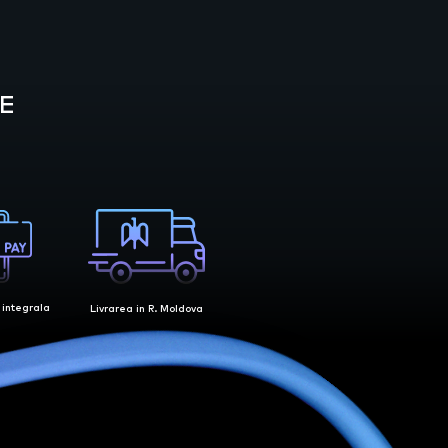
E
 integrala
Livrarea in R. Moldova