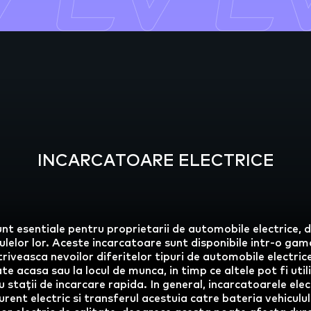
INCARCATOARE ELECTRICE
unt esentiale pentru proprietarii de automobile electrice,
culelor lor. Aceste incarcatoare sunt disponibile intr-o gam
triveasca nevoilor diferitelor tipuri de automobile electric
te acasa sau la locul de munca, in timp ce altele pot fi utili
au stații de incarcare rapida. In general, incarcatoarele ele
rent electric si transferul acestuia catre bateria vehiculu