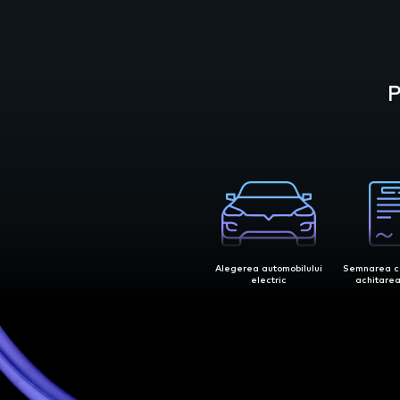
Alegerea automobilului
Semnarea co
electric
achitarea