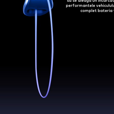
sa se aleaga un incarcat
performantele vehicululu
complet bateria 