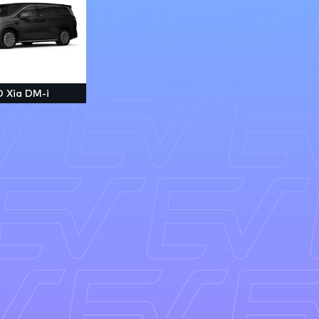
 Xia DM-i