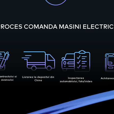
PROCES COMANDA MASINI ELECTRIC
ntractului si
Livrarea la depozitul din
Inspectarea
Achitarea
 avansului
China
automobilului, foto/video