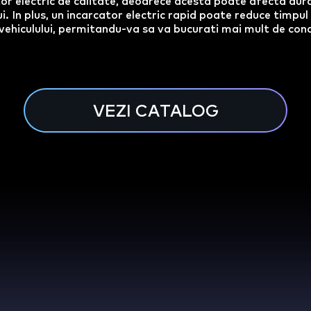
or electric de calitate, deoarece acesta poate afecta dura
i. In plus, un incarcator electric rapid poate reduce timpul
vehiculului, permitandu-va sa va bucurati mai mult de cond
VEZI CATALOG