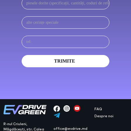
FAQ
Despre noi
R-nul Criuleni,
office@evdrive.md
Măgdăcești, str. Calea