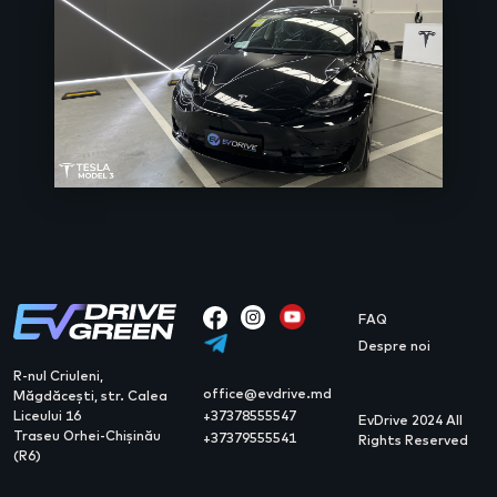
FAQ
Despre noi
R-nul Criuleni,
office@evdrive.md
Măgdăcești, str. Calea
Liceului 16
+37378555547
EvDrive 2024 All
Traseu Orhei-Chișinău
+37379555541
Rights Reserved
(R6)