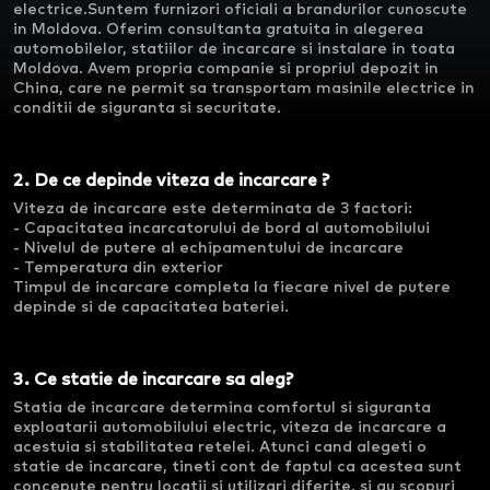
electrice.Suntem furnizori oficiali a brandurilor cunoscute
in Moldova. Oferim consultanta gratuita in alegerea
automobilelor, statiilor de incarcare si instalare in toata
Moldova. Avem propria companie si propriul depozit in
China, care ne permit sa transportam masinile electrice in
conditii de siguranta si securitate.
2. De ce depinde viteza de incarcare ?
Viteza de incarcare este determinata de 3 factori:
- Capacitatea incarcatorului de bord al automobilului
- Nivelul de putere al echipamentului de incarcare
- Temperatura din exterior
Timpul de incarcare completa la fiecare nivel de putere
depinde si de capacitatea bateriei.
3. Ce statie de incarcare sa aleg?
Statia de incarcare determina comfortul si siguranta
exploatarii automobilului electric, viteza de incarcare a
acestuia si stabilitatea retelei. Atunci cand alegeti o
statie de incarcare, tineti cont de faptul ca acestea sunt
concepute pentru locatii si utilizari diferite, si au scopuri