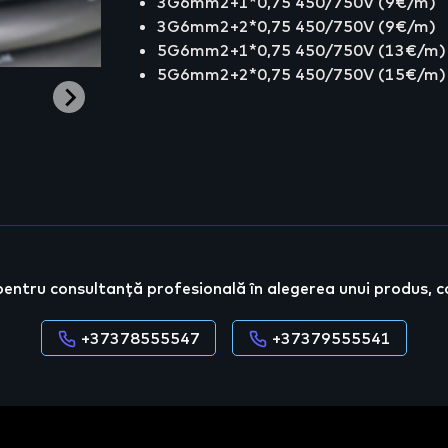
3G6mm2+1*0,75 450/750V (9€/m)
3G6mm2+2*0,75 450/750V (9€/m)
5G6mm2+1*0,75 450/750V (13€/m)
5G6mm2+2*0,75 450/750V (15€/m)
pentru consultanță profesională în alegerea unui produs, c
+37378555547
+37379555541