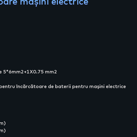
are mașini electrice
2
trice 5*6mm2+1X0.75 mm2
 pentru încărcătoare de baterii pentru mașini electrice
/m)
/m)