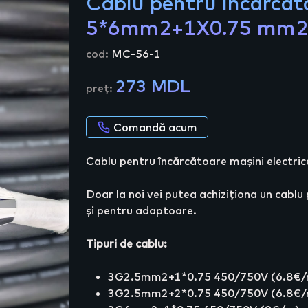
Cablu pentru încărcăto
5*6mm2+1X0.75 mm
cod:
MC-56-1
273 MDL
preț:
Comandă acum
Cablu pentru încărcătoare mașini elec
Doar la noi vei putea achiziționa un cablu
și pentru adaptoare.
Tipuri de cablu:
3G2.5mm2+1*0.75 450/750V (6.8€
3G2.5mm2+2*0.75 450/750V (6.8€