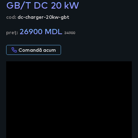
GB/T DC 20 kW
cod:
dc-charger-20kw-gbt
26900 MDL
preț:
34900
Comandă acum