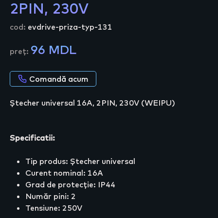
2PIN, 230V
cod:
evdrive-priza-typ-131
96 MDL
preț:
Comandă acum
Ștecher universal 16A, 2PIN, 230V (WEIPU)
Specificatii:
Tip produs: Ștecher universal
Curent nominal: 16A
Grad de protecție: IP44
Număr pini: 2
Tensiune: 250V