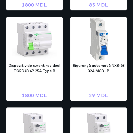
1800 MDL
85 MDL
Dispozitiv de curent rezidual
Siguranță automată NXB-63
TORD4B 4P 25A Type B
32A MCB 1P
1800 MDL
29 MDL