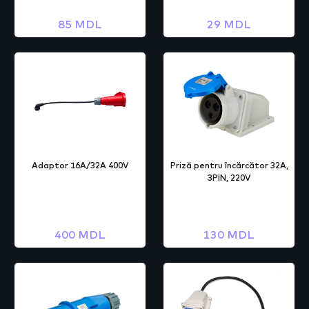
85 MDL
29 MDL
Adaptor 16A/32A 400V
Priză pentru încărcător 32A,
3PIN, 220V
400 MDL
130 MDL