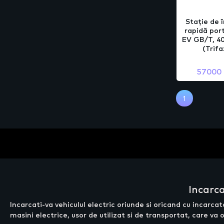
Stație de 
rapidă por
EV GB/T, 40
(Trifa
57000
1
Incarca
Incarcati-va vehiculul electric oriunde si oricand cu incarc
masini electrice, usor de utilizat si de transportat, care va