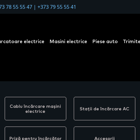
73 78 55 55 47
|
+373 79 55 55 41
arcatoare electrice
Masini electrice
Piese auto
Trimite
Cablu încărcare mașini
Stații de încărcare AC
electrice
Priză pentru încărcător
Accesorii