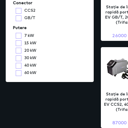
Conector
Stație de 
CCS2
rapidă por
EV GB/T, 2
GB/T
(Trifa
Putere
26000
7 kW
15 kW
20 kW
30 kW
40 kW
60 kW
Stație de 
rapidă por
EV CCS2, 40
(Trifa
87000