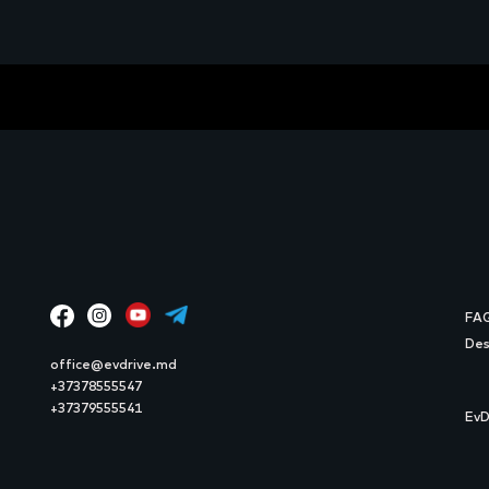
FA
Des
office@evdrive.md
+37378555547
+37379555541
EvD