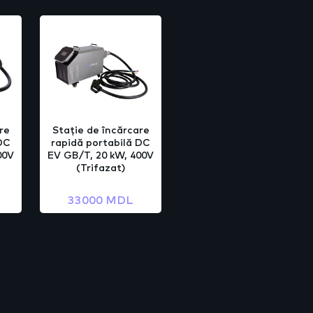
re
Stație de încărcare
 DC
rapidă portabilă DC
00V
EV GB/T, 20 kW, 400V
(Trifazat)
33000 MDL