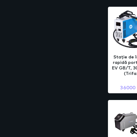
Stație de 
rapidă por
EV GB/T, 3
(Trifa
36000