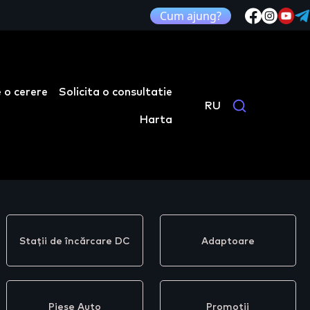
Cum ajung?
 o cerere
Solicita o consultatie
RU
Harta
Stații de încărcare DC
Adaptoare
Piese Auto
Promoții