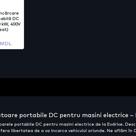
încărcare
tabilă DC
 kW, 400V
zat)
 MDL
toare portabile DC pentru masini electrice –
atoarele portabile DC pentru masini electrice de la Evdrive. De
 ofera libertatea de a va incarca vehiculul oriunde. Ne aflăm în 