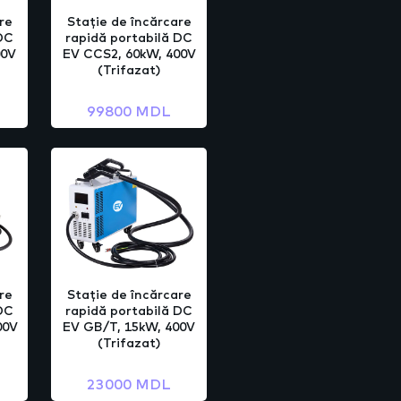
re
Stație de încărcare
 DC
rapidă portabilă DC
00V
EV CCS2, 60kW, 400V
(Trifazat)
99800 MDL
re
Stație de încărcare
 DC
rapidă portabilă DC
00V
EV GB/T, 15kW, 400V
(Trifazat)
23000 MDL